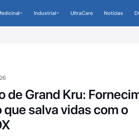
edicinal
Industrial
UltraCare
Notícias
D
026
 de Grand Kru: Forneci
 que salva vidas com o
OX