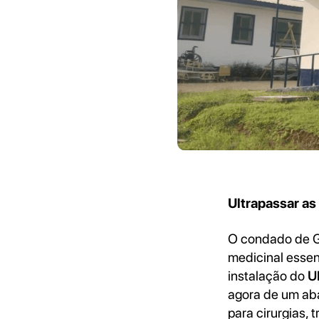
Ultrapassar as
O condado de Gr
medicinal essenc
instalação do
U
agora de um aba
para cirurgias,