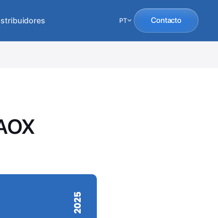
istribuidores
Contacto
PT
RAOX