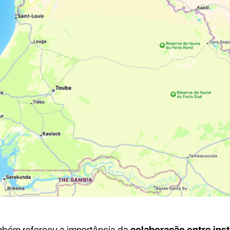
mbém reforçou a importância da
colaboração entre inst