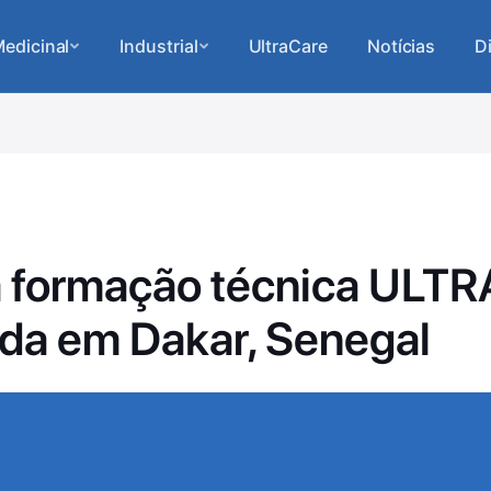
edicinal
Industrial
UltraCare
Notícias
D
a formação técnica ULT
ada em Dakar, Senegal