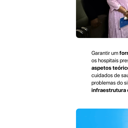
Garantir um
for
os hospitais pr
aspetos teóri
cuidados de saú
problemas do si
infraestrutura