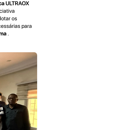
ica
ULTRAOX
iciativa
dotar os
essárias para
oma
.