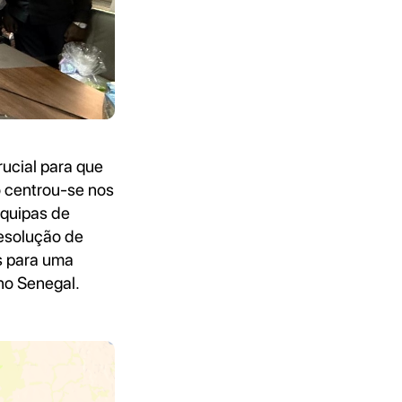
rucial para que
o centrou-se nos
equipas de
esolução de
os para uma
o Senegal.