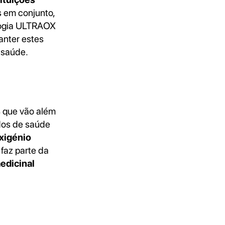
s em conjunto,
ologia ULTRAOX
nter estes
 saúde.
s
que vão além
dos de saúde
xigénio
faz parte da
edicinal