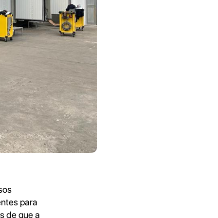
sos
ntes para
s de que a