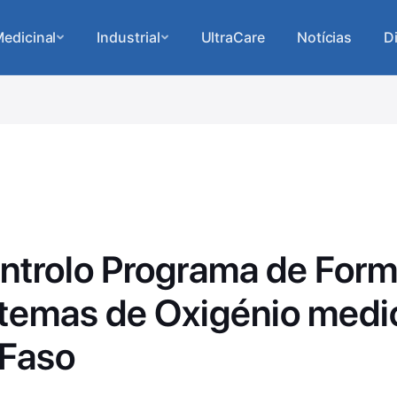
edicinal
Industrial
UltraCare
Notícias
D
ontrolo Programa de For
stemas de Oxigénio medic
 Faso