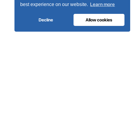
Learn more
best experience on our website.
Decline
Allow cookies
INFRAESTRUTURA DE GASES MEDICINAIS
O oxigénio em que os hospitais