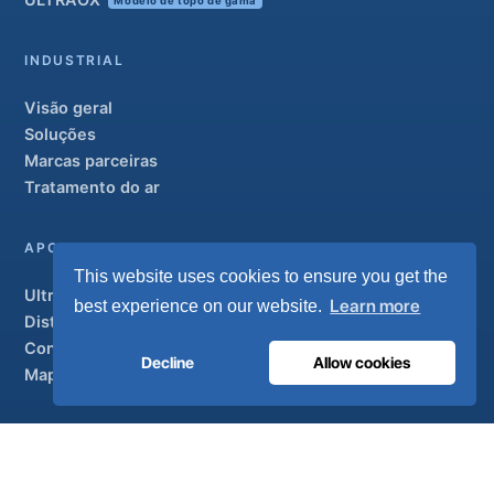
Modelo de topo de gama
INDUSTRIAL
Visão geral
Soluções
Marcas parceiras
Tratamento do ar
APOIO
This website uses cookies to ensure you get the
UltraCare 24 horas por dia, 7 dias por semana
Learn more
best experience on our website.
Distribuidores
Contacto
Decline
Allow cookies
Mapa do sítio
ISO 13485
ISO 9001
EN ISO 7396-1
MDR Classe IIb