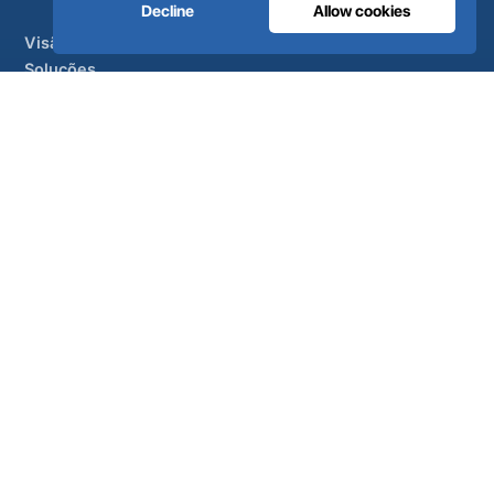
Decline
Allow cookies
Visão geral
Soluções
Marcas parceiras
Tratamento do ar
APOIO
UltraCare 24 horas por dia, 7 dias por semana
Distribuidores
Contacto
Mapa do sítio
ISO 13485
ISO 9001
EN ISO 7396-1
MDR Classe IIb
CE 1639
Fabricado em Portugal
· 40 anos de engenharia · Mais de 80
países