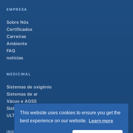
EMPRESA
Sobre Nós
Certificados
Carreiras
Ambiente
FAQ
notícias
MEDICINAL
Sistemas de oxigénio
Sistemas de ar
Vácuo e AGSS
Sistemas de condutas
This website uses cookies to ensure you get the
ULTRAOX
Modelo de topo de gama
Learn more
best experience on our website.
INDUSTRIAL